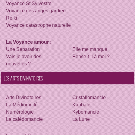
Voyance St Sylvestre
Voyance des anges gardien
Reiki
Voyance catastrophe naturelle
La Voyance amour :
Une Séparation
Elle me manque
Vais je avoir des
Pense-t-il à moi ?
nouvelles ?
LES ARTS DIVINATOIRES
Arts Divinatoires
Cristallomancie
La Médiumnité
Kabbale
Numérologie
Kybomancie
La cafédomancie
La Lune