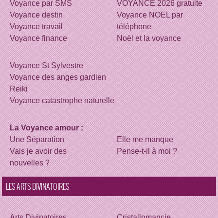
Voyance par SMS
VOYANCE 2026 gratuite
Voyance destin
Voyance NOEL par
Voyance travail
téléphone
Voyance finance
Noël et la voyance
Voyance St Sylvestre
Voyance des anges gardien
Reiki
Voyance catastrophe naturelle
La Voyance amour :
Une Séparation
Elle me manque
Vais je avoir des
Pense-t-il à moi ?
nouvelles ?
LES ARTS DIVINATOIRES
Arts Divinatoires
Cristallomancie