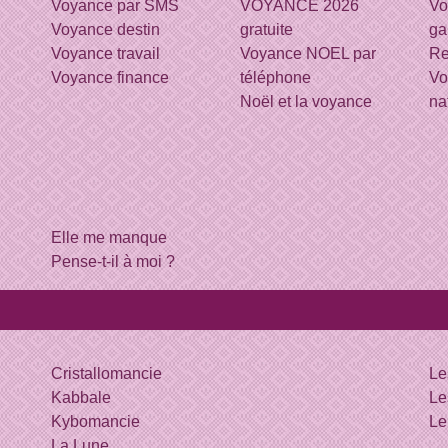
Voyance par SMS
VOYANCE 2026
Vo
Voyance destin
gratuite
ga
Voyance travail
Voyance NOEL par
Re
Voyance finance
téléphone
Vo
Noël et la voyance
na
Elle me manque
Pense-t-il à moi ?
Cristallomancie
Le
Kabbale
Le
Kybomancie
Le
La Lune