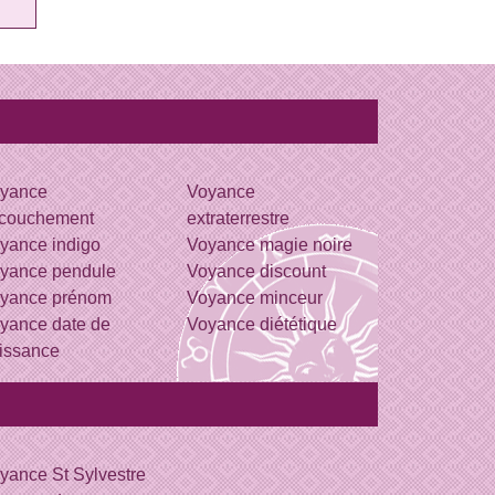
yance
Voyance
couchement
extraterrestre
yance indigo
Voyance magie noire
yance pendule
Voyance discount
yance prénom
Voyance minceur
yance date de
Voyance diététique
issance
yance St Sylvestre