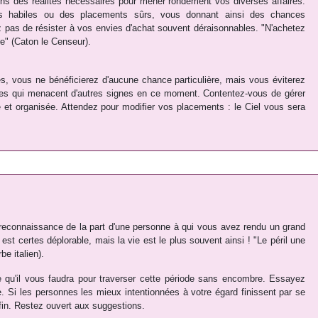
sens des réalités nécessaires pour mener rondement vos diverses affaires.
res habiles ou des placements sûrs, vous donnant ainsi des chances
iez pas de résister à vos envies d'achat souvent déraisonnables. "N'achetez
re" (Caton le Censeur).
s, vous ne bénéficierez d'aucune chance particulière, mais vous éviterez
es qui menacent d'autres signes en ce moment. Contentez-vous de gérer
et organisée. Attendez pour modifier vos placements : le Ciel vous sera
econnaissance de la part d'une personne à qui vous avez rendu un grand
t certes déplorable, mais la vie est le plus souvent ainsi ! "Le péril une
be italien).
e qu'il vous faudra pour traverser cette période sans encombre. Essayez
e. Si les personnes les mieux intentionnées à votre égard finissent par se
 fin. Restez ouvert aux suggestions.