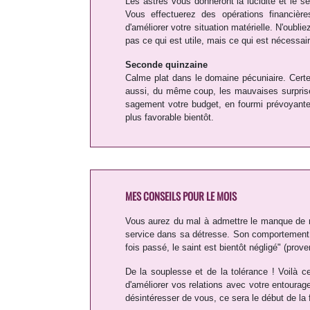
Les astres vous donneront la lucidité et le 
Vous effectuerez des opérations financiè
d'améliorer votre situation matérielle. N'oubl
pas ce qui est utile, mais ce qui est nécessai
Seconde quinzaine
Calme plat dans le domaine pécuniaire. Certe
aussi, du même coup, les mauvaises surpris
sagement votre budget, en fourmi prévoyante 
plus favorable bientôt.
MES CONSEILS POUR LE MOIS
Vous aurez du mal à admettre le manque de r
service dans sa détresse. Son comportement es
fois passé, le saint est bientôt négligé" (prover
De la souplesse et de la tolérance ! Voilà c
d'améliorer vos relations avec votre entourag
désintéresser de vous, ce sera le début de la