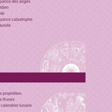
yance des anges
rdien
iki
yance catastrophe
turelle
s prophéties
s Runes
 calendrier lunaire