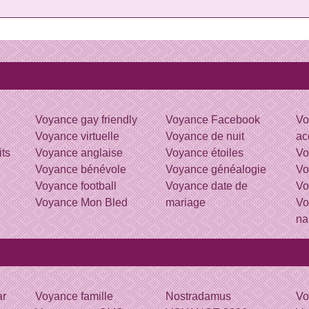
Voyance gay friendly
Voyance Facebook
Vo
Voyance virtuelle
Voyance de nuit
ac
its
Voyance anglaise
Voyance étoiles
Vo
Voyance bénévole
Voyance généalogie
Vo
Voyance football
Voyance date de
Vo
Voyance Mon Bled
mariage
Vo
na
ar
Voyance famille
Nostradamus
Vo