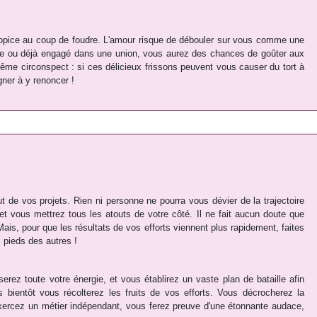
opice au coup de foudre. L'amour risque de débouler sur vous comme une
re ou déjà engagé dans une union, vous aurez des chances de goûter aux
ême circonspect : si ces délicieux frissons peuvent vous causer du tort à
igner à y renoncer !
ut de vos projets. Rien ni personne ne pourra vous dévier de la trajectoire
et vous mettrez tous les atouts de votre côté. Il ne fait aucun doute que
Mais, pour que les résultats de vos efforts viennent plus rapidement, faites
 pieds des autres !
rez toute votre énergie, et vous établirez un vaste plan de bataille afin
ès bientôt vous récolterez les fruits de vos efforts. Vous décrocherez la
xercez un métier indépendant, vous ferez preuve d'une étonnante audace,