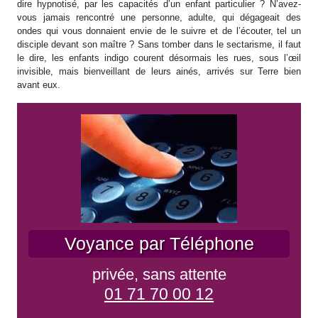
dire hypnotisé, par les capacités d’un enfant particulier ? N’avez-
vous jamais rencontré une personne, adulte, qui dégageait des
ondes qui vous donnaient envie de le suivre et de l’écouter, tel un
disciple devant son maître ? Sans tomber dans le sectarisme, il faut
le dire, les enfants indigo courent désormais les rues, sous l’œil
invisible, mais bienveillant de leurs ainés, arrivés sur Terre bien
avant eux.
Voyance par Téléphone
privée, sans attente
01 71 70 00 12