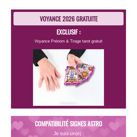
VOYANCE 2026 GRATUITE
EXCLUSIF :
Voyance Prénom
&
Tirage tarot gratuit
COMPATIBILITÉ SIGNES ASTRO
Je suis un(e) :