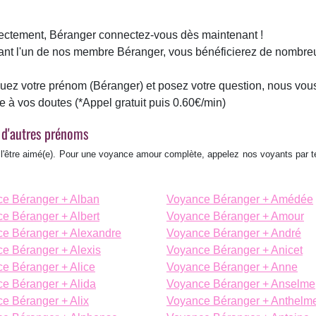
rectement, Béranger connectez-vous dès maintenant !
ant l'un de nos membre Béranger, vous bénéficierez de nombre
iquez votre prénom (Béranger) et posez votre question, nous vou
me à vos doutes
(*Appel gratuit puis 0.60€/min)
 d'autres prénoms
e l'être aimé(e). Pour une voyance amour complète, appelez nos voyants par 
e Béranger + Alban
Voyance Béranger + Amédée
e Béranger + Albert
Voyance Béranger + Amour
e Béranger + Alexandre
Voyance Béranger + André
e Béranger + Alexis
Voyance Béranger + Anicet
e Béranger + Alice
Voyance Béranger + Anne
e Béranger + Alida
Voyance Béranger + Anselme
e Béranger + Alix
Voyance Béranger + Anthelm