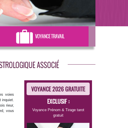
VOYANCE TRAVAIL
ASTROLOGIQUE ASSOCIÉ
VOYANCE 2026 GRATUITE
es voies
EXCLUSIF :
 inquiet.
is rieur,
Voyance Prénom
&
Tirage tarot
ard, vous
gratuit