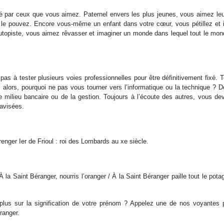
ré par ceux que vous aimez. Paternel envers les plus jeunes, vous aimez leu
 le pouvez. Encore vous-même un enfant dans votre cœur, vous pétillez et 
 utopiste, vous aimez rêvasser et imaginer un monde dans lequel tout le mon
s à tester plusieurs voies professionnelles pour être définitivement fixé. T
 alors, pourquoi ne pas vous tourner vers l’informatique ou la technique ? 
e milieu bancaire ou de la gestion. Toujours à l’écoute des autres, vous d
 avisées.
renger Ier de Frioul : roi des Lombards au xe siècle.
la Saint Béranger, nourris l’oranger / À la Saint Béranger paille tout le potag
lus sur la signification de votre prénom ? Appelez une de nos voyantes 
ranger.