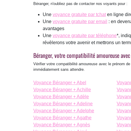
Béranger, n'oubliez pas de contacter nos voyants pour :
Une
voyance gratuite par tchat
en ligne di
Une
voyance gratuite par email
: en deven
avantages
Une
voyance gratuite par téléphone
*, ind
révèlerons votre avenir et mettrons un ter
Béranger, votre compatibilité amoureuse avec
Vérifier votre compatibilité amoureuse avec le prénom d
immédiatement sans attendre.
Voyance Béranger + Abel
Voyanc
Voyance Béranger + Achille
Voyanc
Voyance Béranger + Adèle
Voyanc
Voyance Béranger + Adeline
Voyanc
Voyance Béranger + Adelphe
Voyanc
Voyance Béranger + Agathe
Voyanc
Voyance Béranger + Agnès
Voyanc