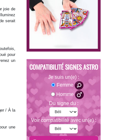
r joie de
illuminez
de serait
outefois,
Doué pour
evenez un
COMPATIBILITÉ SIGNES ASTRO
Je suis un(e) :
Femme
Homme
Du signe du :
er / À la
Voir compatibilité avec un(e) :
pour une