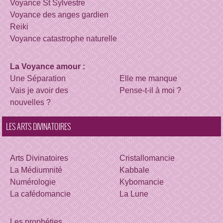
Voyance St Sylvestre
Voyance des anges gardien
Reiki
Voyance catastrophe naturelle
La Voyance amour :
Une Séparation
Elle me manque
Vais je avoir des
Pense-t-il à moi ?
nouvelles ?
LES ARTS DIVINATOIRES
Arts Divinatoires
Cristallomancie
La Médiumnité
Kabbale
Numérologie
Kybomancie
La cafédomancie
La Lune
Les prophéties