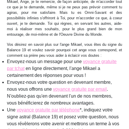
Mikael, Ange, je te remercie, de façon anticipée, de m'accorder tout
ce que je te demande, même si je ne peux pas prévoir comment tu
agiras, pour me satisfaire. Mais tu es Omni-Savant et des
possibilités infinies s'offriront à Toi, pour m'accorder ce que, à coeur
ouvert, je te demande. Toi qui règnes, en servant les autres, aide-
moi à réaliser mes souhaits, pour le plus grand bien de mon
entourage, de moi-même et de l'Oeuvre Divine du Monde.
Vos désirez en savoir plus sur l'ange Mikael, vous êtes du signe du
Balance 19 et voulez savoir pourquoi cet ange vous correspond, et
comment sa prière peu vous aider à éclaicir vos doutes :
Envoyez-nous un message pour une
voyance gratuite
par tchat
en ligne directement, l'ange Mikael a
certainement des réponses pour vous !
Envoyez-nous votre question en devenant membre,
nous vous offrons une
voyance gratuite par email
.
N'oubliez-pas qu'en devenant l'un de nos membres,
vous bénéficierez de nombreux avantages.
Une
voyance gratuite par téléphone
*, indiquez votre
signe astral (Balance 19) et posez votre question, nous
vous révèlerons votre avenir et mettrons un terme à vos