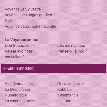
Voyance St Sylvestre
Voyance des anges gardien
Reiki
Voyance catastrophe naturelle
La Voyance amour :
Une Séparation
Elle me manque
Vais je avoir des
Pense-t-il à moi ?
nouvelles ?
LES ARTS DIVINATOIRES
Arts Divinatoires
Cristallomancie
La Médiumnité
Kabbale
Numérologie
Kybomancie
La cafédomancie
La Lune