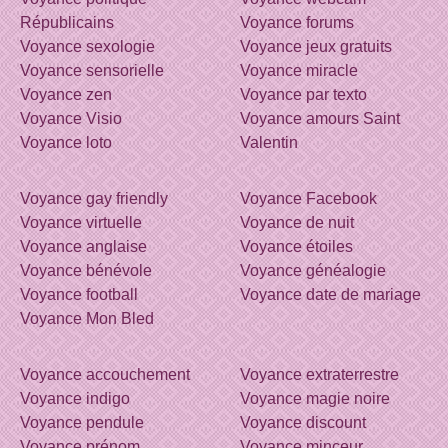
Républicains
Voyance forums
Voyance sexologie
Voyance jeux gratuits
Voyance sensorielle
Voyance miracle
Voyance zen
Voyance par texto
Voyance Visio
Voyance amours Saint
Voyance loto
Valentin
Voyance gay friendly
Voyance Facebook
Voyance virtuelle
Voyance de nuit
Voyance anglaise
Voyance étoiles
Voyance bénévole
Voyance généalogie
Voyance football
Voyance date de mariage
Voyance Mon Bled
Voyance accouchement
Voyance extraterrestre
Voyance indigo
Voyance magie noire
Voyance pendule
Voyance discount
Voyance prénom
Voyance minceur