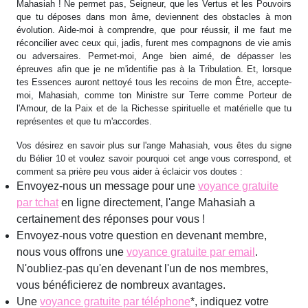
Mahasiah ! Ne permet pas, Seigneur, que les Vertus et les Pouvoirs
que tu déposes dans mon âme, deviennent des obstacles à mon
évolution. Aide-moi à comprendre, que pour réussir, il me faut me
réconcilier avec ceux qui, jadis, furent mes compagnons de vie amis
ou adversaires. Permet-moi, Ange bien aimé, de dépasser les
épreuves afin que je ne m'identifie pas à la Tribulation. Et, lorsque
tes Essences auront nettoyé tous les recoins de mon Être, accepte-
moi, Mahasiah, comme ton Ministre sur Terre comme Porteur de
l'Amour, de la Paix et de la Richesse spirituelle et matérielle que tu
représentes et que tu m'accordes.
Vos désirez en savoir plus sur l'ange Mahasiah, vous êtes du signe
du Bélier 10 et voulez savoir pourquoi cet ange vous correspond, et
comment sa prière peu vous aider à éclaicir vos doutes :
Envoyez-nous un message pour une
voyance gratuite
par tchat
en ligne directement, l'ange Mahasiah a
certainement des réponses pour vous !
Envoyez-nous votre question en devenant membre,
nous vous offrons une
voyance gratuite par email
.
N'oubliez-pas qu'en devenant l'un de nos membres,
vous bénéficierez de nombreux avantages.
Une
voyance gratuite par téléphone
*, indiquez votre